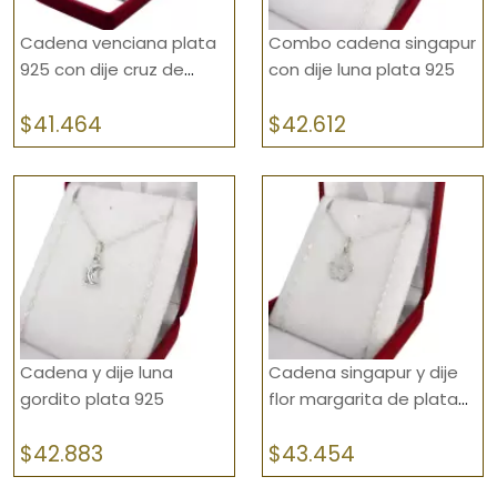
Fornituras
Cadena venciana plata
Combo cadena singapur
Foto Medalla
925 con dije cruz de
con dije luna plata 925
caravaca plata 925
Gemelos
$
41.464
$
42.612
Gemelos y Trabacorbata
Llaveros
Medallas
Medallas Religiosas
Nenes y Nenas
Cadena y dije luna
Cadena singapur y dije
Piercing
gordito plata 925
flor margarita de plata
925
Prendedor
$
42.883
$
43.454
Pulseras