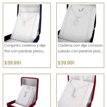
Aros
Cadenas
Conjuntos
Cruces
Denario
Conjunto cadena y dije
Cadena con dije corazon
flor con piedras plata
calado con piedras plata
Dijes
925
925
$
39.991
$
39.991
Dijes Animales
Esclavas
Escudos Deportivos
Estuches y Alhajeros