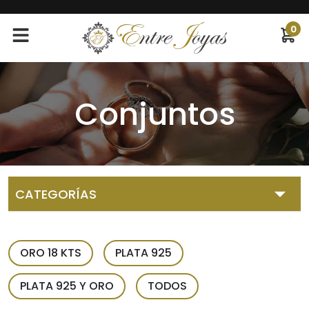
0
Conjuntos
CATEGORÍAS
Abridores
ORO 18 KTS
PLATA 925
Alianzas
PLATA 925 Y ORO
TODOS
Anillos