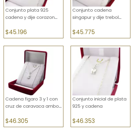
Conjunto plata 925
Conjunto cadena
cadena y dije corazon
singapur y dije trebol
con piedra
chato de plata 925
$
45.196
$
45.775
Cadena figaro 3 y 1 con
Conjunto inicial de plata
cruz de caravaca ambos
925 y cadena
en plata 925
$
46.305
$
46.353