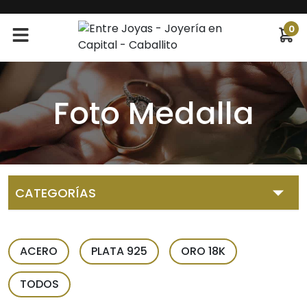
0
Foto Medalla
CATEGORÍAS
Abridores
ACERO
PLATA 925
ORO 18K
Alianzas
TODOS
Anillos