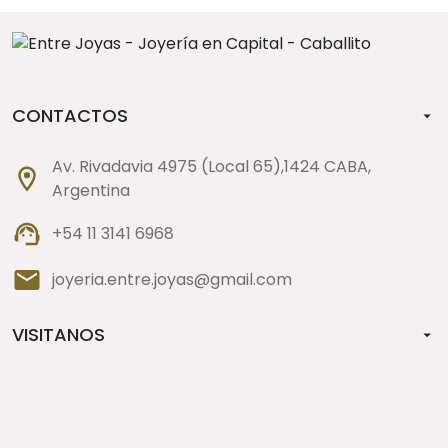
Aros
Cadenas
Conjuntos
CONTACTOS
Cruces
Av. Rivadavia 4975 (Local 65),1424 CABA,
Denario
Argentina
Dijes
+54 11 3141 6968
Dijes Animales
joyeria.entre.joyas@gmail.com
Esclavas
VISITANOS
Escudos Deportivos
Estuches y Alhajeros